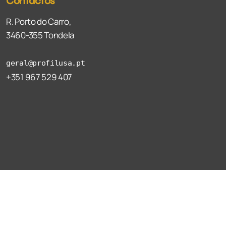
Contactos
R. Porto do Carro,
3460-355 Tondela
geral@profilusa.pt
+351 967 529 407